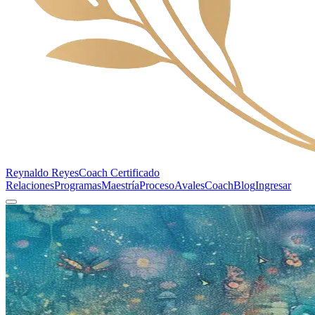
Reynaldo Reyes
Coach Certificado
Relaciones
Programas
Maestría
Proceso
Avales
Coach
Blog
Ingresar