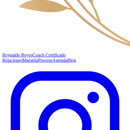
Reynaldo Reyes
Coach Certificado
Relaciones
Maestría
Proceso
Agenda
Blog