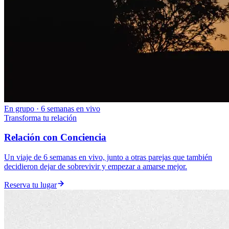
En grupo · 6 semanas en vivo
Transforma tu relación
Relación con Conciencia
Un viaje de 6 semanas en vivo, junto a otras parejas que también
decidieron dejar de sobrevivir y empezar a amarse mejor.
Reserva tu lugar