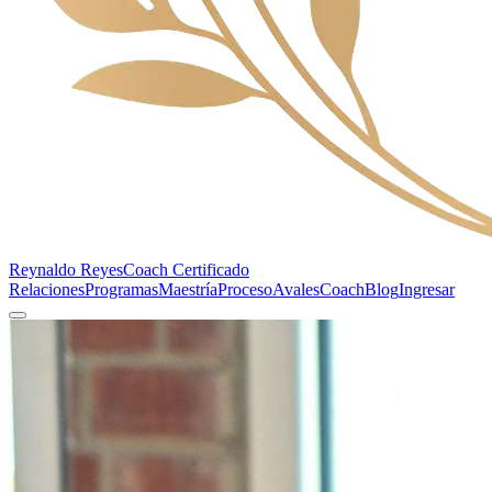
Reynaldo Reyes
Coach Certificado
Relaciones
Programas
Maestría
Proceso
Avales
Coach
Blog
Ingresar