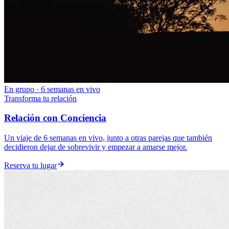
En grupo · 6 semanas en vivo
Transforma tu relación
Relación con Conciencia
Un viaje de 6 semanas en vivo, junto a otras parejas que también
decidieron dejar de sobrevivir y empezar a amarse mejor.
Reserva tu lugar