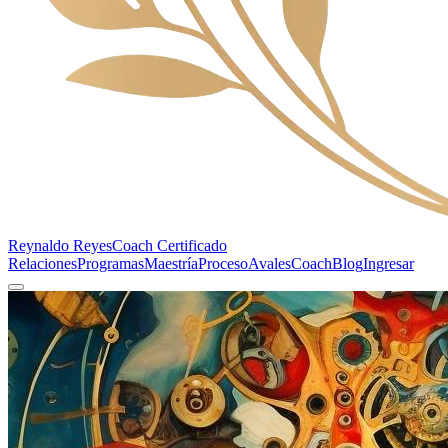
Reynaldo Reyes
Coach Certificado
Relaciones
Programas
Maestría
Proceso
Avales
Coach
Blog
Ingresar