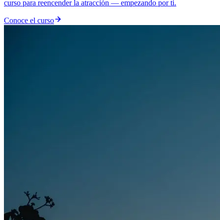
curso para reencender la atracción — empezando por ti.
Conoce el curso