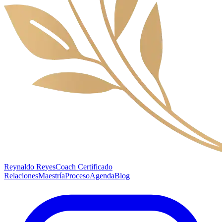
Reynaldo Reyes
Coach Certificado
Relaciones
Maestría
Proceso
Agenda
Blog