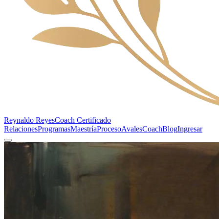
Reynaldo Reyes
Coach Certificado
Relaciones
Programas
Maestría
Proceso
Avales
Coach
Blog
Ingresar