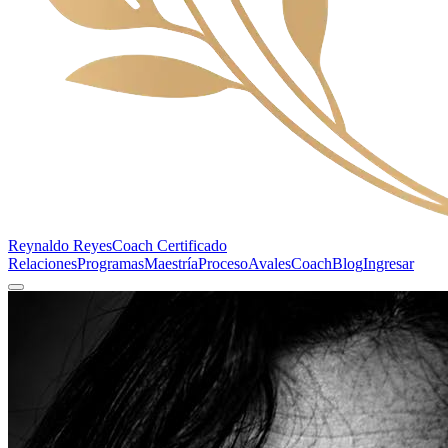
Reynaldo Reyes
Coach Certificado
Relaciones
Programas
Maestría
Proceso
Avales
Coach
Blog
Ingresar