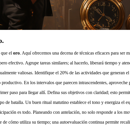
o.
 que el
oro
. Aquí ofrecemos una decena de técnicas eficaces para ser m
 pero efectivo. Agrupe tareas similares; al hacerlo, liberará tiempo y at
gualmente valiosas. Identifique el 20% de las actividades que generan el
roductivo. En los intervalos que parecen intrascendentes, aproveche p
rimer paso para llegar allí. Defina sus objetivos con claridad; esto per
de batalla. Un buen ritual matutino establece el tono y energiza el esp
nticipación es todo. Planeando con antelación, no solo responde a los mo
de cómo utiliza su tiempo; una autoevaluación continua permite recalib