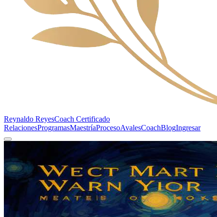
Reynaldo Reyes
Coach Certificado
Relaciones
Programas
Maestría
Proceso
Avales
Coach
Blog
Ingresar