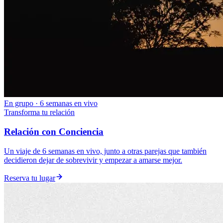
En grupo · 6 semanas en vivo
Transforma tu relación
Relación con Conciencia
Un viaje de 6 semanas en vivo, junto a otras parejas que también
decidieron dejar de sobrevivir y empezar a amarse mejor.
Reserva tu lugar