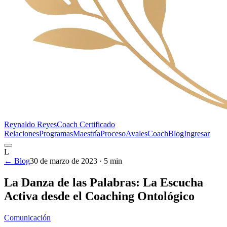
Reynaldo Reyes
Coach Certificado
Relaciones
Programas
Maestría
Proceso
Avales
Coach
Blog
Ingresar
L
← Blog
30 de marzo de 2023
·
5
min
La Danza de las Palabras: La Escucha
Activa desde el Coaching Ontológico
Comunicación